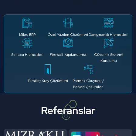
Mikro ERP
Özel Yazılım Çözümleri
Danışmanlık Hizmetleri
Sunucu Hizmetleri
Firewall Yapılandırma
Güvenlik Sistemi
Kurulumu
Turnike/Xray Çözümleri
Parmak Okuyucu /
Barkod Çözümleri
Referanslar